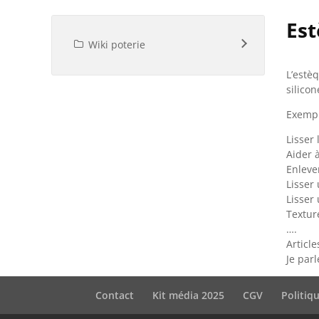
Es
Wiki poterie
L’estè
silicon
Exemple
Lisser
Aider 
Enleve
Lisser
Lisser
Textur
….
Articles
Je par
Contact
Kit média 2025
CGV
Politiq