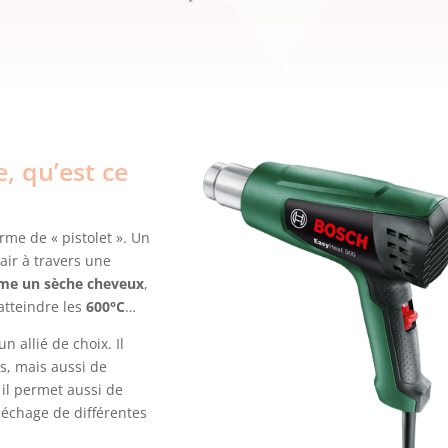
, qu’est ce
orme de « pistolet ». Un
air à travers une
me un sèche cheveux
,
atteindre les
600°C
…
 allié de choix. Il
s, mais aussi de
, il permet aussi de
 séchage de différentes