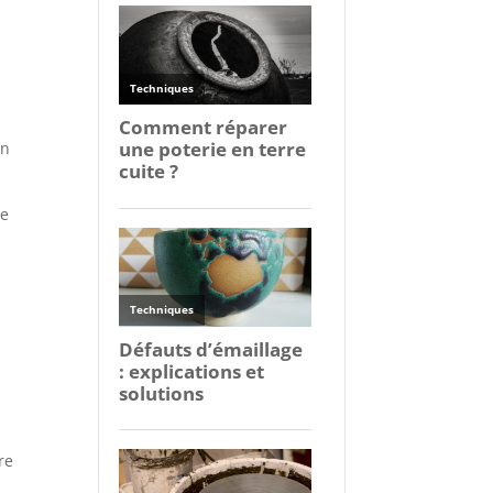
on
ge
re