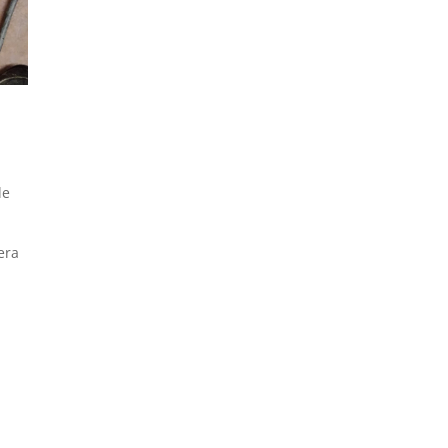
de
era