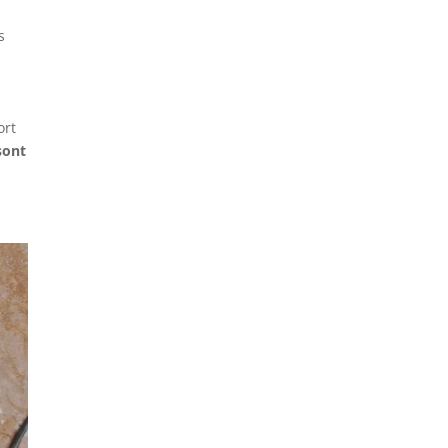
s
ort
sont