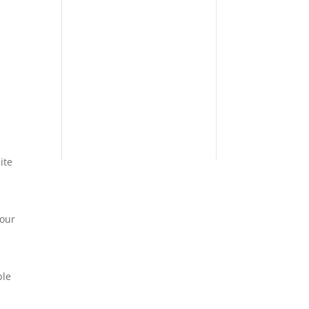
ite
pour
ble